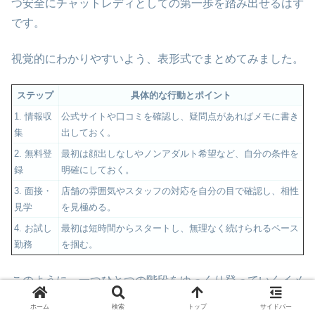
つ安全にチャットレディとしての第一歩を踏み出せるはず
です。
視覚的にわかりやすいよう、表形式でまとめてみました。
ステップ
具体的な行動とポイント
1. 情報収
公式サイトや口コミを確認し、疑問点があればメモに書き
集
出しておく。
2. 無料登
最初は顔出しなしやノンアダルト希望など、自分の条件を
録
明確にしておく。
3. 面接・
店舗の雰囲気やスタッフの対応を自分の目で確認し、相性
見学
を見極める。
4. お試し
最初は短時間からスタートし、無理なく続けられるペース
勤務
を掴む。
このように、一つひとつの階段をゆっくり登っていくイメ
ージを持つと良いかもしれません。
ホーム
検索
トップ
サイドバー