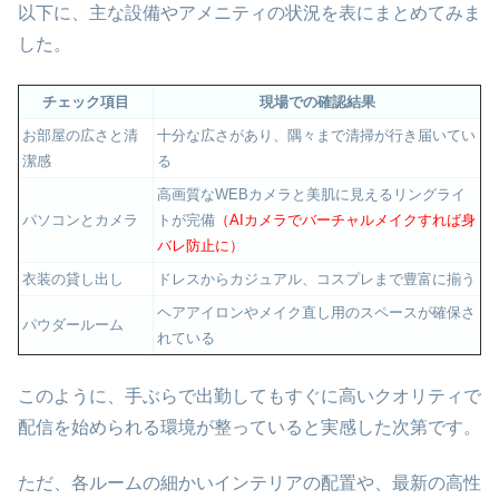
以下に、主な設備やアメニティの状況を表にまとめてみま
した。
チェック項目
現場での確認結果
お部屋の広さと清
十分な広さがあり、隅々まで清掃が行き届いてい
潔感
る
高画質なWEBカメラと美肌に見えるリングライ
パソコンとカメラ
トが完備
（AIカメラでバーチャルメイクすれば身
バレ防止に）
衣装の貸し出し
ドレスからカジュアル、コスプレまで豊富に揃う
ヘアアイロンやメイク直し用のスペースが確保さ
パウダールーム
れている
このように、手ぶらで出勤してもすぐに高いクオリティで
配信を始められる環境が整っていると実感した次第です。
ただ、各ルームの細かいインテリアの配置や、最新の高性