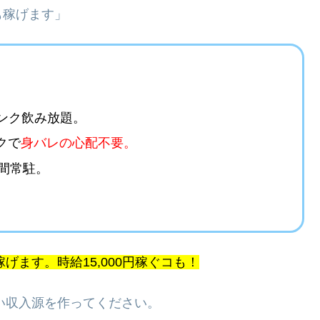
も稼げます」
ンク飲み放題。
クで
身
バレの心配不要。
間常駐。
。
げます。時給15,000円稼ぐコも！
い収入源を作ってください。